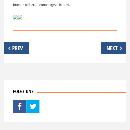
immer toll zusammengearbeitet.
Beitrags-
PREV
NEXT
Navigation
FOLGE UNS