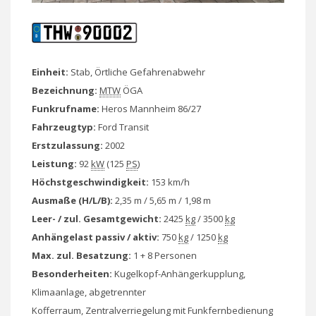
Einheit:
Stab, Örtliche Gefahrenabwehr
Bezeichnung:
MTW
ÖGA
Funkrufname:
Heros Mannheim 86/27
Fahrzeugtyp:
Ford Transit
Erstzulassung:
2002
Leistung:
92
kW
(125
PS
)
Höchstgeschwindigkeit:
153 km/h
Ausmaße (H/L/B):
2,35 m / 5,65 m / 1,98 m
Leer- / zul. Gesamtgewicht:
2425
kg
/ 3500
kg
Anhängelast passiv / aktiv:
750
kg
/ 1250
kg
Max. zul. Besatzung:
1 + 8 Personen
Besonderheiten:
Kugelkopf-Anhängerkupplung,
Klimaanlage, abgetrennter
Kofferraum, Zentralverriegelung mit Funkfernbedienung