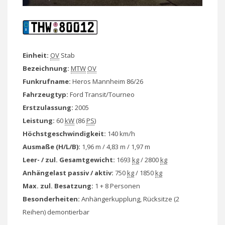
Einheit:
OV
Stab
Bezeichnung:
MTW
OV
Funkrufname:
Heros Mannheim 86/26
Fahrzeugtyp:
Ford Transit/Tourneo
Erstzulassung:
2005
Leistung:
60
kW
(86
PS
)
Höchstgeschwindigkeit:
140 km/h
Ausmaße (H/L/B):
1,96 m / 4,83 m / 1,97 m
Leer- / zul. Gesamtgewicht:
1693
kg
/ 2800
kg
Anhängelast passiv / aktiv:
750
kg
/ 1850
kg
Max. zul. Besatzung:
1 + 8 Personen
Besonderheiten:
Anhängerkupplung, Rücksitze (2
Reihen) demontierbar