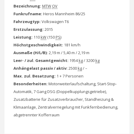
Bezeichnung:
MTW
OV
Funkrufname:
Heros Mannheim 86/25
Fahrzeugtyp:
Volkswagen T6
Erstzulassung:
2015
Leistung:
110
kW
(150
PS
)
Höchstgeschwindigkeit:
181 km/h
Ausmaße (H/L/B):
2,19 m / 5,40 m / 2,19 m
Leer- / zul. Gesamtgewicht:
1954
kg
/ 3200
kg
Anhängelast passiv / aktiv:
2500
kg
/ –
Max. zul. Besatzung:
1 + 7 Personen
Besonderheiten:
Motorweiterlaufschaltung, Start-Stop-
Automatik, 7 Gang DSG (Doppelkupplungsgetriebe),
Zusatzbatterie für Zusatzverbraucher, Standheizung &
Klimaanlage, Zentralverriegelung mit Funkfernbedienung,
abgetrennter Kofferraum